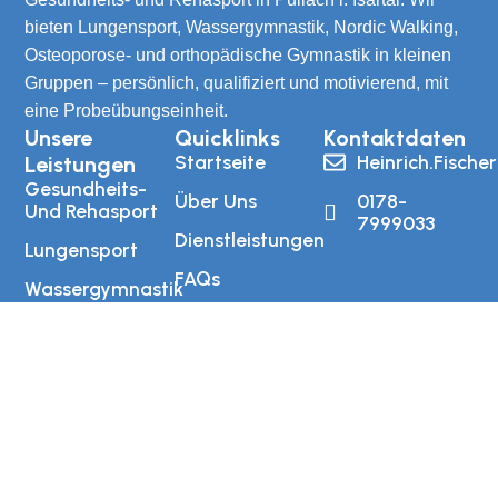
bieten Lungensport, Wassergymnastik, Nordic Walking,
Osteoporose- und orthopädische Gymnastik in kleinen
Gruppen – persönlich, qualifiziert und motivierend, mit
eine Probeübungseinheit.
Unsere
Quicklinks
Kontaktdaten
Startseite
Heinrich.fisch
Leistungen
Gesundheits-
Über Uns
0178-
Und Rehasport
7999033
Dienstleistungen
Lungensport
FAQs
Wassergymnastik
Kontakt
Nordic Walking
Osteoporose-
Training
Orthopädische
Gymnastik
Impressum
Datenschutz
AGB